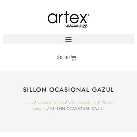
$
0.00
Products search
SILLON OCASIONAL GAZUL
Inicio
Complementos
Sillón Ocasional
México
/
/
/
Antiguo
/ SILLON OCASIONAL GAZUL