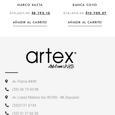
MARCO KAZTA
BANCA COVO
$
12,607.92
$
8,195.15
$
16,476.26
$
10,709.57
AÑADIR AL CARRITO
AÑADIR AL CARRITO
Av. Patria #499
(33) 36 73 50 98
Av. Lopez Mateos Sur #2290 - 4B Zapopan
(33)3121 6734
(33) 31 21 66 36