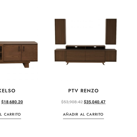
KELSO
PTV RENZO
7
$
18,680.20
$
53,908.42
$
35,040.47
L CARRITO
AÑADIR AL CARRITO