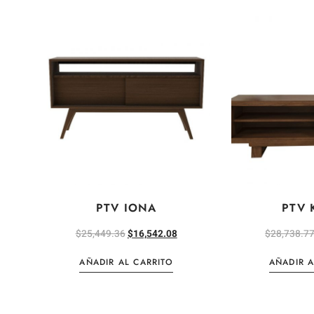
PTV IONA
PTV 
$
25,449.36
$
16,542.08
$
28,738.7
AÑADIR AL CARRITO
AÑADIR A