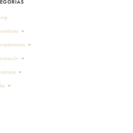
EGORÍAS
ving
omedores
omplementos
ecoración
ecámaras
las