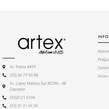
INFO
Nosot
Pregu
Av. Patria #499
Garan
(33) 36 73 50 98
Aviso 
Av. Lopez Mateos Sur #2290 - 4B
Zapopan
(33)3121 6734
(33) 31 21 66 36