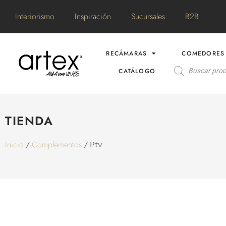
Interiorismo
Inspiración
Sucursales
B2B
RECÁMARAS
COMEDORES
CATÁLOGO
TIENDA
Inicio
Complementos
/
/ Ptv