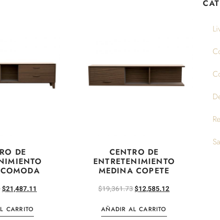
CAT
Li
C
C
D
R
Sa
RO DE
CENTRO DE
NIMIENTO
ENTRETENIMIENTO
 COMODA
MEDINA COPETE
0
$
21,487.11
$
19,361.73
$
12,585.12
L CARRITO
AÑADIR AL CARRITO