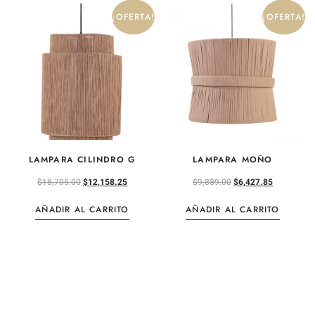
¡OFERTA!
¡OFERTA!
LAMPARA CILINDRO G
LAMPARA MOÑO
$
18,705.00
$
12,158.25
$
9,889.00
$
6,427.85
AÑADIR AL CARRITO
AÑADIR AL CARRITO