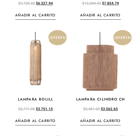
$
9,735.30
$
6,327.94
$
12,084.30
$
7,854.79
AÑADIR AL CARRITO
AÑADIR AL CARRITO
¡OFERTA!
¡OFERTA!
LAMPARA BOLILL
LAMPARA CILINDRO CH
$
5,771.00
$
3,751.15
$
5,481.00
$
3,562.65
AÑADIR AL CARRITO
AÑADIR AL CARRITO