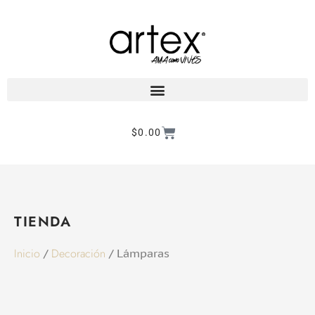
$
0.00
Products search
TIENDA
Inicio
Decoración
/
/ Lámparas