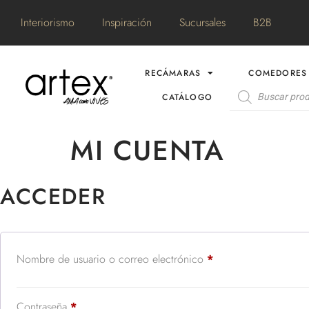
Interiorismo
Inspiración
Sucursales
B2B
RECÁMARAS
COMEDORES
CATÁLOGO
MI CUENTA
ACCEDER
Nombre de usuario o correo electrónico
*
Contraseña
*