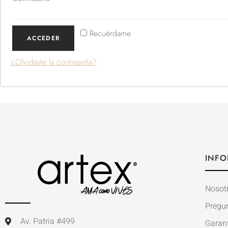
Recuérdame
ACCEDER
¿Olvidaste la contraseña?
INFO
Nosot
Pregu
Av. Patria #499
Garan