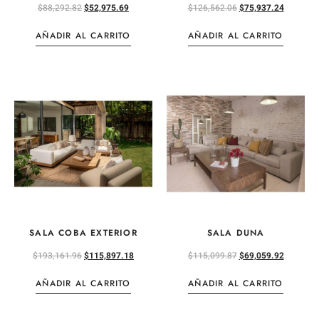
$
88,292.82
$
52,975.69
$
126,562.06
$
75,937.24
AÑADIR AL CARRITO
AÑADIR AL CARRITO
SALA COBA EXTERIOR
SALA DUNA
$
193,161.96
$
115,897.18
$
115,099.87
$
69,059.92
AÑADIR AL CARRITO
AÑADIR AL CARRITO