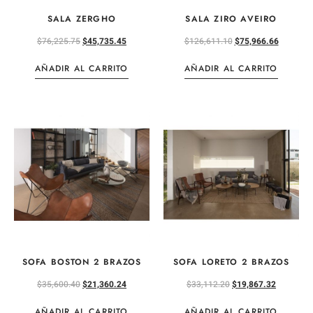
SALA ZERGHO
SALA ZIRO AVEIRO
$
76,225.75
$
45,735.45
$
126,611.10
$
75,966.66
AÑADIR AL CARRITO
AÑADIR AL CARRITO
SOFA BOSTON 2 BRAZOS
SOFA LORETO 2 BRAZOS
$
35,600.40
$
21,360.24
$
33,112.20
$
19,867.32
AÑADIR AL CARRITO
AÑADIR AL CARRITO