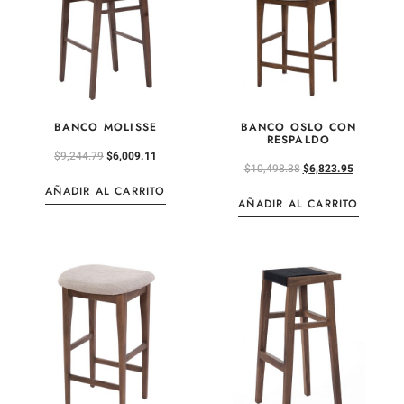
BANCO MOLISSE
BANCO OSLO CON
RESPALDO
$
9,244.79
$
6,009.11
$
10,498.38
$
6,823.95
AÑADIR AL CARRITO
AÑADIR AL CARRITO