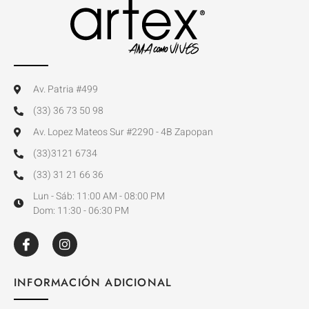
Av. Patria #499
(33) 36 73 50 98
Av. Lopez Mateos Sur #2290 - 4B Zapopan
(33)3121 6734
(33) 31 21 66 36
Lun - Sáb: 11:00 AM - 08:00 PM
Dom: 11:30 - 06:30 PM
INFORMACIÓN ADICIONAL