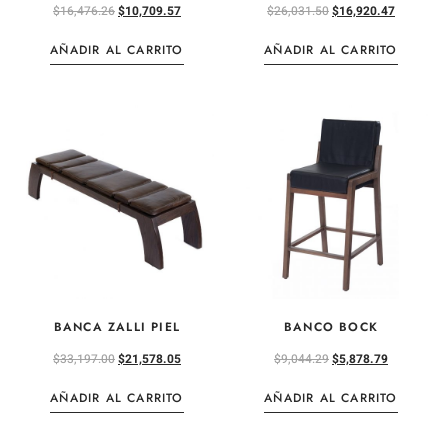
$
16,476.26
$
10,709.57
$
26,031.50
$
16,920.47
AÑADIR AL CARRITO
AÑADIR AL CARRITO
BANCA ZALLI PIEL
BANCO BOCK
$
33,197.00
$
21,578.05
$
9,044.29
$
5,878.79
AÑADIR AL CARRITO
AÑADIR AL CARRITO