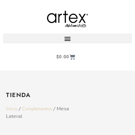
$
0.00
Products search
TIENDA
Inicio
Complementos
/
/ Mesa
Lateral