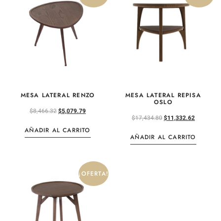
MESA LATERAL RENZO
MESA LATERAL REPISA
OSLO
$
8,466.32
$
5,079.79
$
17,434.80
$
11,332.62
AÑADIR AL CARRITO
AÑADIR AL CARRITO
¡OFERTA!