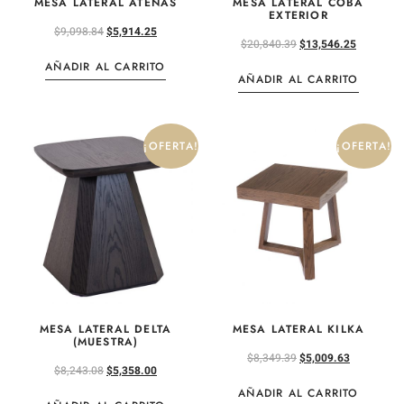
MESA LATERAL ATENAS
MESA LATERAL COBA
EXTERIOR
$
9,098.84
$
5,914.25
$
20,840.39
$
13,546.25
AÑADIR AL CARRITO
AÑADIR AL CARRITO
¡OFERTA!
¡OFERTA!
MESA LATERAL DELTA
MESA LATERAL KILKA
(MUESTRA)
$
8,349.39
$
5,009.63
$
8,243.08
$
5,358.00
AÑADIR AL CARRITO