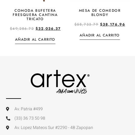
COMODA BUFETERA
MESA DE COMEDOR
FRESQUERA CANTINA
BLONDY
TRICATO
$
58,733.79
$
38,176.96
$
49,286.72
$
32,036.37
AÑADIR AL CARRITO
AÑADIR AL CARRITO
Av. Patria #499
(33) 36 73 50 98
Av. Lopez Mateos Sur #2290 - 4B Zapopan