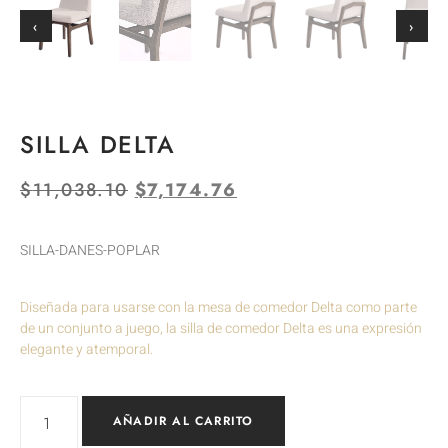
‹
›
SILLA DELTA
$
11,038.10
$
7,174.76
SILLA-DANES-POPLAR
Diseñada para usarse con la mesa de comedor Delta como parte
de un conjunto a juego, la silla de comedor Delta es una expresión
elegante y atemporal.
AÑADIR AL CARRITO