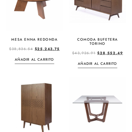
MESA ENNA REDONDA
COMODA BUFETERA
TORINO
$
38,836.54
$
25,243.75
$
43,926.91
$
28,552.49
AÑADIR AL CARRITO
AÑADIR AL CARRITO