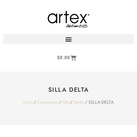
$
0.00
Products search
SILLA DELTA
Inicio
Comedores
Silla
Danés
/
/
/
/ SILLA DELTA