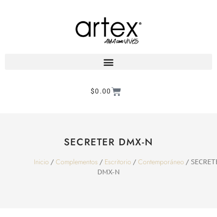
$
0.00
Products search
SECRETER DMX-N
Inicio
Complementos
Escritorio
Contemporáneo
/
/
/
/ SECRET
DMX-N