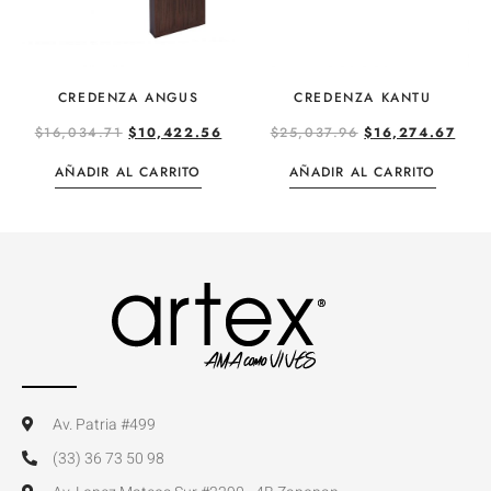
CREDENZA ANGUS
CREDENZA KANTU
$
16,034.71
$
10,422.56
$
25,037.96
$
16,274.67
AÑADIR AL CARRITO
AÑADIR AL CARRITO
Av. Patria #499
(33) 36 73 50 98