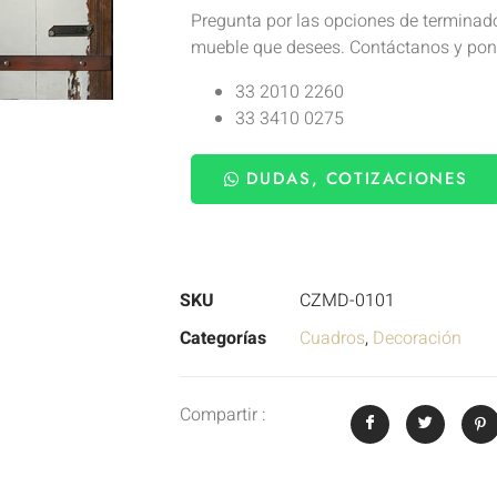
Pregunta por las opciones de terminad
mueble que desees. Contáctanos y po
33 2010 2260
33 3410 0275
DUDAS, COTIZACIONES
SKU
CZMD-0101
Categorías
Cuadros
,
Decoración
Compartir :