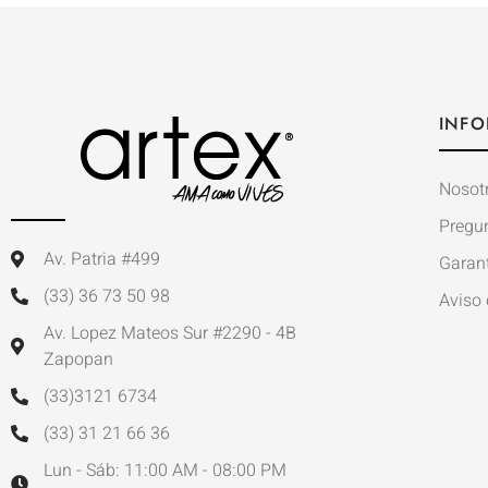
INFO
Nosot
Pregu
Av. Patria #499
Garan
(33) 36 73 50 98
Aviso 
Av. Lopez Mateos Sur #2290 - 4B
Zapopan
(33)3121 6734
(33) 31 21 66 36
Lun - Sáb: 11:00 AM - 08:00 PM