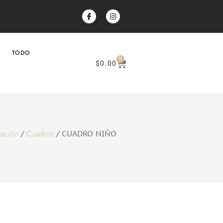
TODO
0
$
0.00
ación
Cuadros
/
/ CUADRO NIÑO