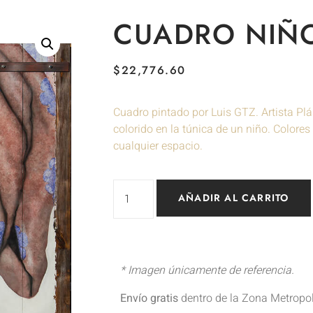
CUADRO NIÑ
$
22,776.60
Cuadro pintado por Luis GTZ. Artista Plá
colorido en la túnica de un niño. Colore
cualquier espacio.
AÑADIR AL CARRITO
* Imagen únicamente de referencia.
Envío gratis
dentro de la Zona Metropo