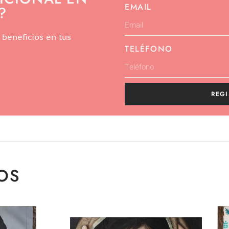
EMAIL
?
 beneficios en tus
TELÉFONO
REGI
OS