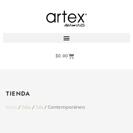
$
0.00
Products search
TIENDA
Inicio
Salas
Sala
/
/
/ Contemporáneo