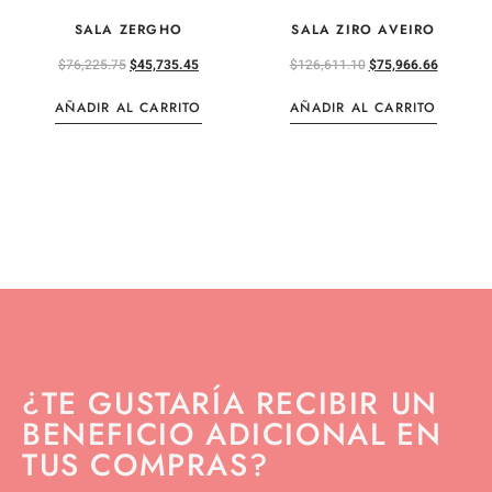
SALA ZERGHO
SALA ZIRO AVEIRO
$
76,225.75
$
45,735.45
$
126,611.10
$
75,966.66
AÑADIR AL CARRITO
AÑADIR AL CARRITO
¿TE GUSTARÍA RECIBIR UN
BENEFICIO ADICIONAL EN
TUS COMPRAS?