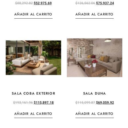
$
88,292.82
$
52,975.69
$
126,562.06
$
75,937.24
AÑADIR AL CARRITO
AÑADIR AL CARRITO
SALA COBA EXTERIOR
SALA DUNA
$
193,161.96
$
115,897.18
$
115,099.87
$
69,059.92
AÑADIR AL CARRITO
AÑADIR AL CARRITO