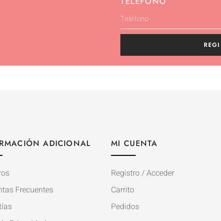
TELÉFONO
REGI
RMACIÓN ADICIONAL
MI CUENTA
ros
Registro / Acceder
ntas Frecuentes
Carrito
tías
Pedidos