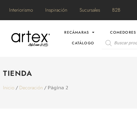
Interiorismo
Inspiración
Sucursales
B2B
RECÁMARAS
COMEDORES
CATÁLOGO
TIENDA
Inicio
Decoración
/
/ Página 2