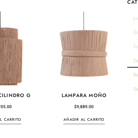
CAT
Li
C
C
D
R
Sa
CILINDRO G
LAMPARA MOÑO
705.00
$
9,889.00
L CARRITO
AÑADIR AL CARRITO