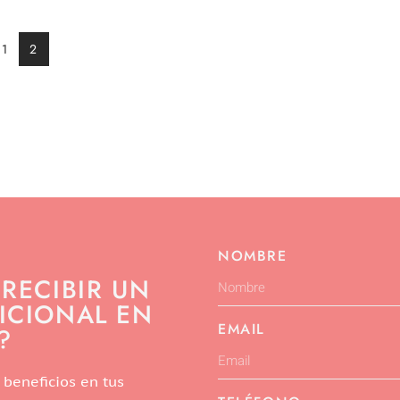
1
2
NOMBRE
 RECIBIR UN
ICIONAL EN
EMAIL
?
 beneficios en tus