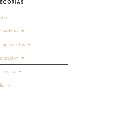
EGORÍAS
ving
omedores
omplementos
ecoración
ecámaras
las