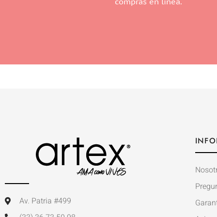
compras en línea.
INFO
Nosot
Pregu
Av. Patria #499
Garan