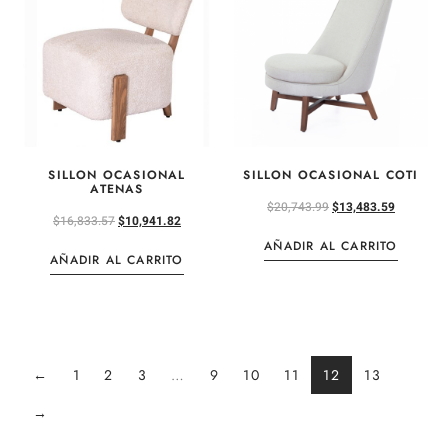
SILLON OCASIONAL
SILLON OCASIONAL COTI
ATENAS
$
20,743.99
$
13,483.59
$
16,833.57
$
10,941.82
AÑADIR AL CARRITO
AÑADIR AL CARRITO
←
1
2
3
…
9
10
11
12
13
→