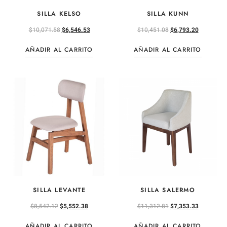
SILLA KELSO
SILLA KUNN
$
10,071.58
$
6,546.53
$
10,451.08
$
6,793.20
AÑADIR AL CARRITO
AÑADIR AL CARRITO
SILLA LEVANTE
SILLA SALERMO
$
8,542.12
$
5,552.38
$
11,312.81
$
7,353.33
AÑADIR AL CARRITO
AÑADIR AL CARRITO