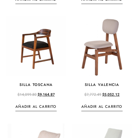
SILLA TOSCANA
SILLA VALENCIA
$
14,099.80
$
9,164.87
$
7,772.49
$
5,052.12
AÑADIR AL CARRITO
AÑADIR AL CARRITO