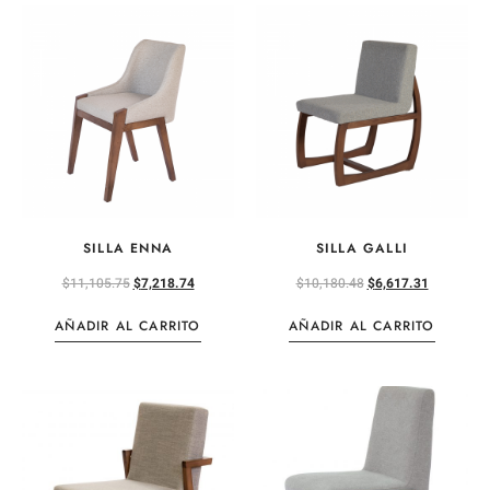
SILLA ENNA
SILLA GALLI
$
11,105.75
$
7,218.74
$
10,180.48
$
6,617.31
AÑADIR AL CARRITO
AÑADIR AL CARRITO