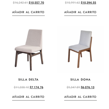
$
16,242.61
$
10,557.70
$
15,991.62
$
10,394.55
AÑADIR AL CARRITO
AÑADIR AL CARRITO
SILLA DELTA
SILLA DOHA
$
11,038.10
$
7,174.76
$
9,347.89
$
6,076.13
AÑADIR AL CARRITO
AÑADIR AL CARRITO