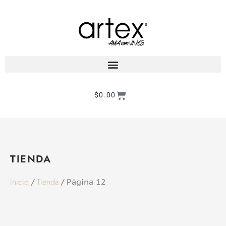
$
0.00
Products search
TIENDA
Inicio
Tienda
/
/ Página 12